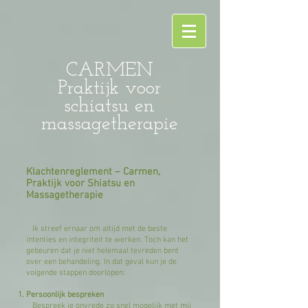
CARMEN
Praktijk voor
schiatsu en
massagetherapie
Klachtenreglement – Carmen,
Praktijk voor Shiatsu en
Massagetherapie
Ik streef ernaar om altijd met de beste
intenties en integriteit te werken. Toch kan het
gebeuren dat je niet helemaal tevreden bent
over een behandeling. In dat geval kun je de
volgende stappen doorlopen:
Persoonlijk bespreken
Bespreek je onvrede zo snel mogelijk met mij