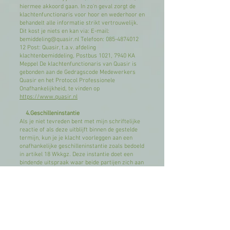
hiermee akkoord gaan. In zo'n geval zorgt de
klachtenfunctionaris voor hoor en wederhoor en
behandelt alle informatie strikt vertrouwelijk.
Dit kost je niets en kan via: E-mail:
bemiddeling@quasir.nl
Telefoon:
085-4874012
12
Post: Quasir, t.a.v. afdeling
klachtenbemiddeling, Postbus 1021, 7940 KA
Meppel De klachtenfunctionaris van Quasir is
gebonden aan de Gedragscode Medewerkers
Quasir en het Protocol Professionele
Onafhankelijkheid, te vinden op
https://www.quasir.nl
4.Geschilleninstantie
Als je niet tevreden bent met mijn schriftelijke
reactie of als deze uitblijft binnen de gestelde
termijn, kun je je klacht voorleggen aan een
onafhankelijke geschilleninstantie zoals bedoeld
in artikel 18 Wkkgz. Deze instantie doet een
bindende uitspraak waar beide partijen zich aan
moeten houden. Ook kan er eventueel een
schadevergoeding worden toegekend.
Wettelijke Aansluiting
- Ik ben conform de Wet kwaliteit, klachten en
geschillen zorg (Wkkgz) aangesloten bij Quasir
voor onafhankelijke klachtenbemiddeling.
-Voor geschillen ben ik aangesloten bij de