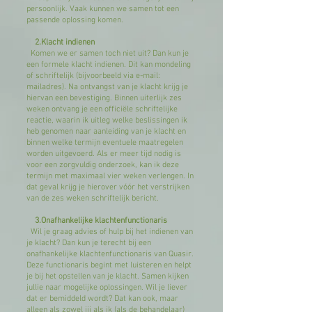
persoonlijk. Vaak kunnen we samen tot een
passende oplossing komen.
2.Klacht indienen
Komen we er samen toch niet uit? Dan kun je
een formele klacht indienen. Dit kan mondeling
of schriftelijk (bijvoorbeeld via e-mail:
mailadres). Na ontvangst van je klacht krijg je
hiervan een bevestiging. Binnen uiterlijk zes
weken ontvang je een officiële schriftelijke
reactie, waarin ik uitleg welke beslissingen ik
heb genomen naar aanleiding van je klacht en
binnen welke termijn eventuele maatregelen
worden uitgevoerd. Als er meer tijd nodig is
voor een zorgvuldig onderzoek, kan ik deze
termijn met maximaal vier weken verlengen. In
dat geval krijg je hierover vóór het verstrijken
van de zes weken schriftelijk bericht.
3.Onafhankelijke klachtenfunctionaris
Wil je graag advies of hulp bij het indienen van
je klacht? Dan kun je terecht bij een
onafhankelijke klachtenfunctionaris van Quasir.
Deze functionaris begint met luisteren en helpt
je bij het opstellen van je klacht. Samen kijken
jullie naar mogelijke oplossingen. Wil je liever
dat er bemiddeld wordt? Dat kan ook, maar
alleen als zowel jij als ik (als de behandelaar)