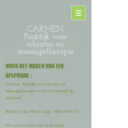
CARMEN
Praktijk voor
schiatsu en
massagetherapie
VOOR HET MAKEN VAN EEN
AFSPRAAK :
Carmen, Praktijk voor Shiatsu en
Massagetherapie werkt uitsluitend op
afspraak.
Bellen / sms/ Whats-App :
064-0439231
Of neem contact op via de mail: