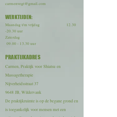
carmenvegt@gmail.com
WERKTIJDEN:
Maandag t/m vrijdag
12.30
-20.30
uur
Zaterdag
09.00 - 13.30
uur
PRAKTIJKADRES
Carmen, Praktijk voor Shiatsu en
Massagetherapie
Nijverheidsstraat 37
9648 JB, Wildervank
De praktijkruimte is op de begane grond en
is toegankelijk voor mensen met een