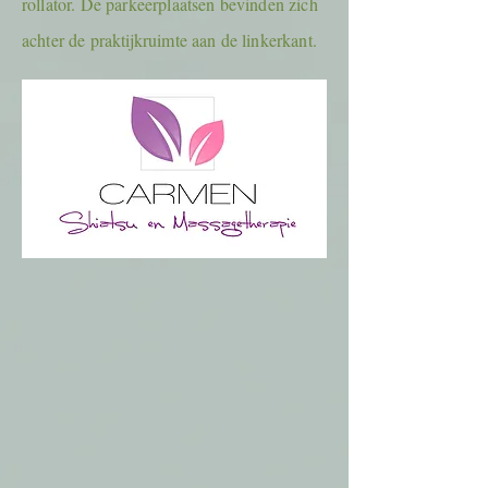
rollator. De parkeerplaatsen bevinden zich
achter de praktijkruimte aan de linkerkant.